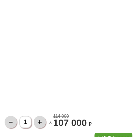
114 000
107 000
X
₽