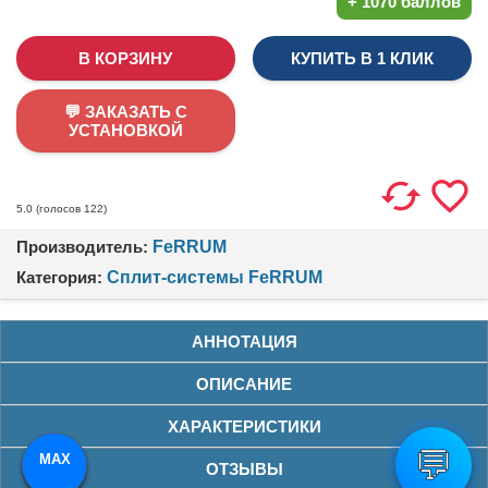
+
1070 баллов
КУПИТЬ В 1 КЛИК
💬 ЗАКАЗАТЬ С
УСТАНОВКОЙ
(голосов
122
)
5.0
Производитель:
FeRRUM
Категория:
Сплит-системы FeRRUM
АННОТАЦИЯ
ОПИСАНИЕ
ХАРАКТЕРИСТИКИ
💬
MAX
TG
ОТЗЫВЫ