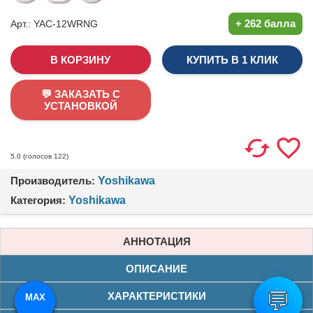
+
262 балла
Арт.: YAC-12WRNG
КУПИТЬ В 1 КЛИК
💬 ЗАКАЗАТЬ С
УСТАНОВКОЙ
(голосов
122
)
5.0
Производитель:
Yoshikawa
Категория:
Yoshikawa
АННОТАЦИЯ
ОПИСАНИЕ
💬
ХАРАКТЕРИСТИКИ
MAX
TG