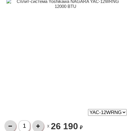
26 190
X
₽