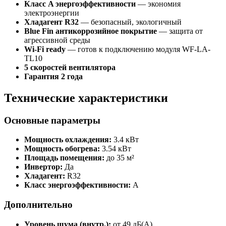
Класс A энергоэффективности
— экономия
электроэнергии
Хладагент R32
— безопасный, экологичный
Blue Fin антикоррозийное покрытие
— защита от
агрессивной среды
Wi-Fi ready
— готов к подключению модуля WF-LA-
TL10
5 скоростей вентилятора
Гарантия 2 года
Технические характеристики
Основные параметры
Мощность охлаждения:
3.4 кВт
Мощность обогрева:
3.54 кВт
Площадь помещения:
до 35 м²
Инвертор:
Да
Хладагент:
R32
Класс энергоэффективности:
A
Дополнительно
Уровень шума (внутр.):
от 49 дБ(А)