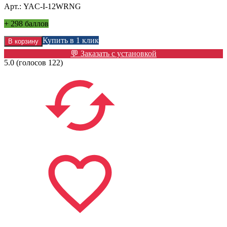
Арт.: YAC-I-12WRNG
+
298 баллов
Купить в 1 клик
💬 Заказать с установкой
5.0
(голосов
122
)