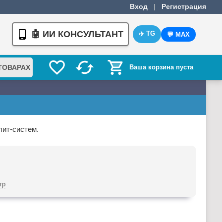
Вход
|
Регистрация
🤖 ИИ КОНСУЛЬТАНТ
✈️ TG
💬 MAX
ТОВАРАХ
Ваша корзина пуста
лит-систем.
тр