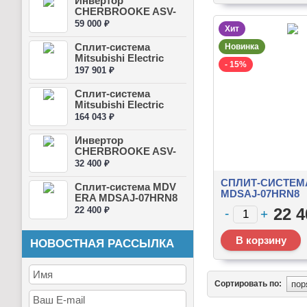
Инвертор
CHERBROOKE ASV-
24UR4K1/AOV-
59 000 ₽
Хит
24UR4K1
Сплит-система
Новинка
Mitsubishi Electric
- 15%
Design I...
197 901 ₽
Сплит-система
Mitsubishi Electric
Design I...
164 043 ₽
Инвертор
CHERBROOKE ASV-
07UR4K1/AOV-
32 400 ₽
07UR4K1
СПЛИТ-СИСТЕМ
Сплит-система MDV
MDSAJ-07HRN8
ERA MDSAJ-07HRN8
22 400 ₽
22 4
НОВОСТНАЯ РАССЫЛКА
Сортировать по: