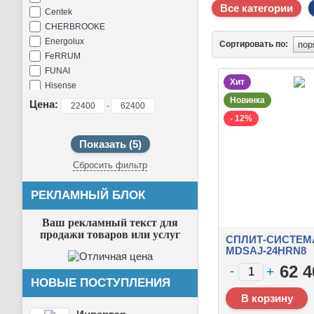
Все категории
Centek
CHERBROOKE
Energolux
Сортировать по:
FeRRUM
FUNAI
Хит
Hisense
Hitachi
Новинка
Цена:
-
LG
- 12%
MDV
Mitsubishi Electric
MITSUDAI
Сбросить фильтр
NeoClima
Newtek
РЕКЛАМНЫЙ БЛОК
Ok-23
Roland
Ваш рекламный текст для
Royal Clima
продажи товаров или услуг
СПЛИТ-СИСТЕМ
TopCool
MDSAJ-24HRN8
Tosot
62 4
Yoshikawa
НОВЫЕ ПОСТУПЛЕНИЯ